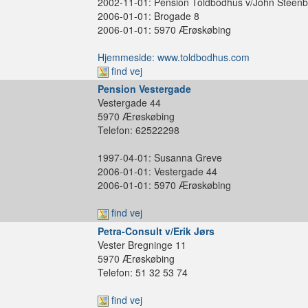
2002-11-01: Pension Toldbodhus v/John Steenb
2006-01-01: Brogade 8
2006-01-01: 5970 Ærøskøbing
Hjemmeside: www.toldbodhus.com
find vej
Pension Vestergade
Vestergade 44
5970 Ærøskøbing
Telefon: 62522298
1997-04-01: Susanna Greve
2006-01-01: Vestergade 44
2006-01-01: 5970 Ærøskøbing
find vej
Petra-Consult v/Erik Jørs
Vester Bregninge 11
5970 Ærøskøbing
Telefon: 51 32 53 74
find vej