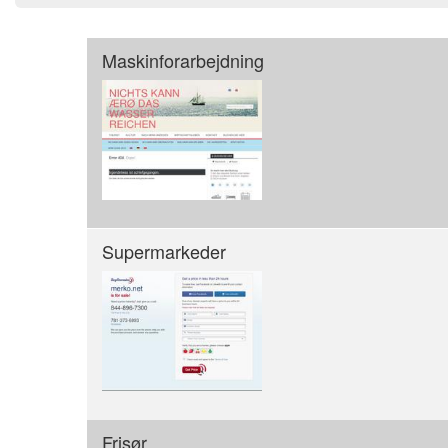
Maskinforarbejdning
Supermarkeder
Frisør