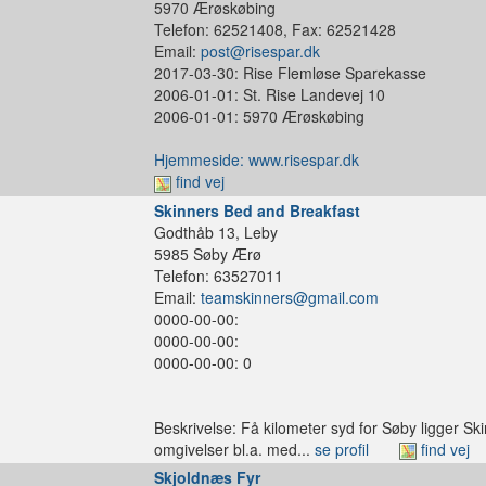
5970 Ærøskøbing
Telefon: 62521408, Fax: 62521428
Email:
post@risespar.dk
2017-03-30: Rise Flemløse Sparekasse
2006-01-01: St. Rise Landevej 10
2006-01-01: 5970 Ærøskøbing
Hjemmeside: www.risespar.dk
find vej
Skinners Bed and Breakfast
Godthåb 13, Leby
5985 Søby Ærø
Telefon: 63527011
Email:
teamskinners@gmail.com
0000-00-00:
0000-00-00:
0000-00-00: 0
Beskrivelse: Få kilometer syd for Søby ligger Ski
omgivelser bl.a. med...
se profil
find vej
Skjoldnæs Fyr