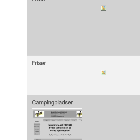
Frisør
Campingpladser