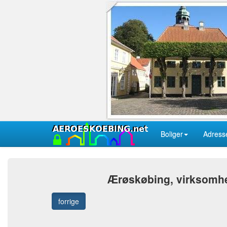
Boliger
Adress
Ærøskøbing, virksomhede
forrige