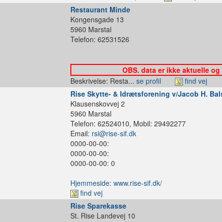
Restaurant Minde
Kongensgade 13
5960 Marstal
Telefon: 62531526
OBS. data er ikke aktuelle og
Beskrivelse: Resta...
se profil
find vej
Rise Skytte- & Idrætsforening v/Jacob H. Bal
Klausenskovvej 2
5960 Marstal
Telefon: 62524010, Mobil: 29492277
Email:
rsi@rise-sif.dk
0000-00-00:
0000-00-00:
0000-00-00: 0
Hjemmeside: www.rise-sif.dk/
find vej
Rise Sparekasse
St. Rise Landevej 10