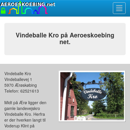
Toggl
navig
Vindeballe Kro på Aeroeskoebing
net.
Vindeballe Kro
Vindeballevej 1
5970 Ærøskøbing
Telefon: 62521613
Midt på Ærø ligger den
gamle landevejskro
Vindeballe Kro. Herfra
er der hverken langt til
Voderup Klint på