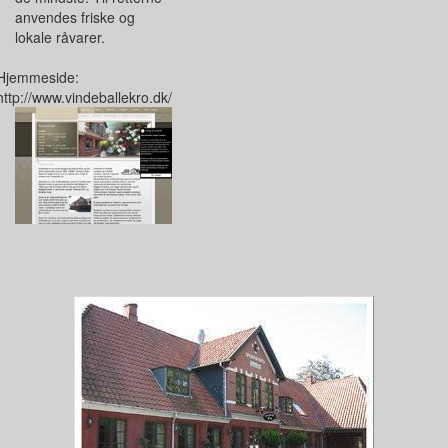
anvendes friske og
lokale råvarer.
Hjemmeside:
http://www.vindeballekro.dk/