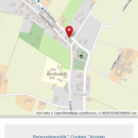
Kort data © OpenStreetMap contributors, © AEROESKOEBING.net
Persondatapolitik
*
Cookies
*
Kontakt