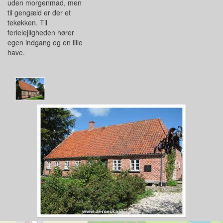
uden morgenmad, men
til gengæld er der et
tekøkken. Til
ferielejligheden hører
egen indgang og en lille
have.