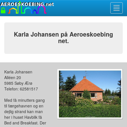
Toggl
navig
Karla Johansen på Aeroeskoebing
net.
Karla Johansen
Alléen 20
5985 Søby Ærø
Telefon: 62581517
Med få minutters gang
til færgehavnen og en
dejlig strand kan man
her i huset Havblik få
Bed and Breakfast. Der