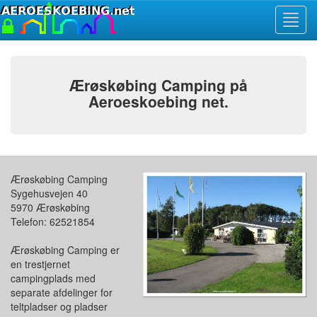
Toggl
navig
Ærøskøbing Camping på
Aeroeskoebing net.
Ærøskøbing Camping
Sygehusvejen 40
5970 Ærøskøbing
Telefon: 62521854
Ærøskøbing Camping er
en trestjernet
campingplads med
separate afdelinger for
teltpladser og pladser