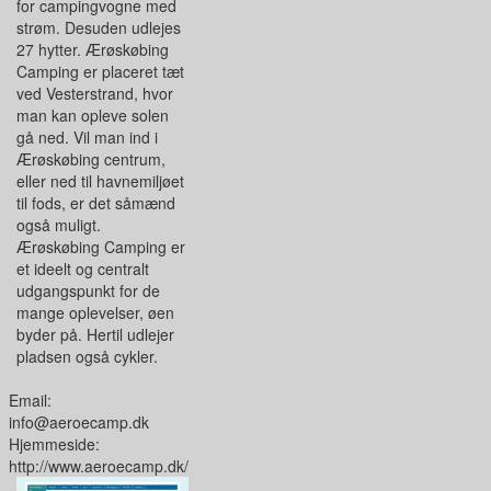
for campingvogne med
strøm. Desuden udlejes
27 hytter. Ærøskøbing
Camping er placeret tæt
ved Vesterstrand, hvor
man kan opleve solen
gå ned. Vil man ind i
Ærøskøbing centrum,
eller ned til havnemiljøet
til fods, er det såmænd
også muligt.
Ærøskøbing Camping er
et ideelt og centralt
udgangspunkt for de
mange oplevelser, øen
byder på. Hertil udlejer
pladsen også cykler.
Email:
info@aeroecamp.dk
Hjemmeside:
http://www.aeroecamp.dk/